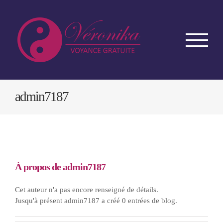
Passer
au
contenu
admin7187
À propos de
admin7187
Cet auteur n'a pas encore renseigné de détails.
Jusqu'à présent admin7187 a créé 0 entrées de blog.